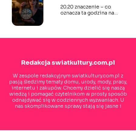
20.20 znaczenie – co
oznacza ta godzina na
zegarze?
Redakcja swiatkultury.com.pl
W zespole redakcyjnym swiatkultury.com.pl z
pasją śledzimy tematy domu, urody, mody, pracy,
internetu i zakupów. Chcemy dzielić się naszą
wiedzą i pomagać czytelnikom w prosty sposób
odnajdywać się w codziennych wyzwaniach. U
nas skomplikowane sprawy stają się jasne i
inspirujące!