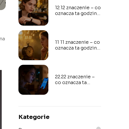
12.12 znaczenie – co
oznacza ta godzina
na zegarze?
 na
11 11 znaczenie – co
oznacza ta godzina
w numerologii?
22.22 znaczenie –
co oznacza ta
godzina w
numerologii?
Kategorie