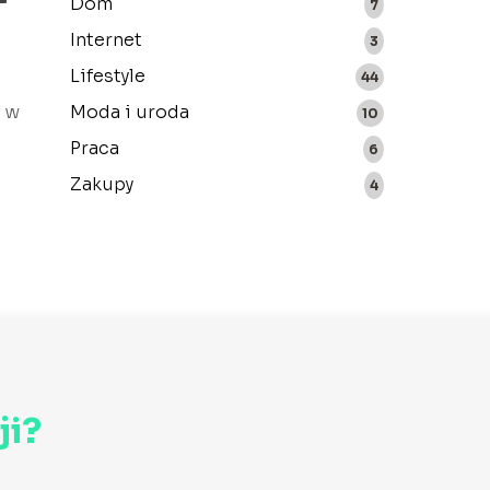
Dom
7
Internet
3
Lifestyle
44
a w
Moda i uroda
10
Praca
6
Zakupy
4
ji?