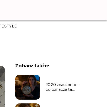
IFESTYLE
Zobacz także:
20.20 znaczenie –
co oznacza ta
godzina na
zegarze?