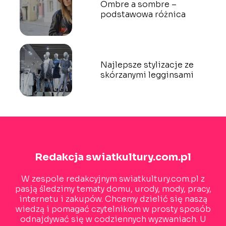
Ombre a sombre –
podstawowa różnica
Najlepsze stylizacje ze
skórzanymi legginsami
Redakcja swiatkultury.com.pl
W zespole redakcyjnym swiatkultury.com.pl z
pasją śledzimy tematy domu, urody, mody, pracy,
internetu i zakupów. Chcemy dzielić się naszą
wiedzą i pomagać czytelnikom w prosty sposób
odnajdywać się w codziennych wyzwaniach. U