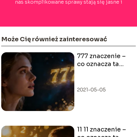
nas skomplikowane sprawy stają się jasne i
inspirujące!
Może Cię również zainteresować
777 znaczenie –
co oznacza ta
liczba w
numerologii?
2021-05-05
11 11 znaczenie –