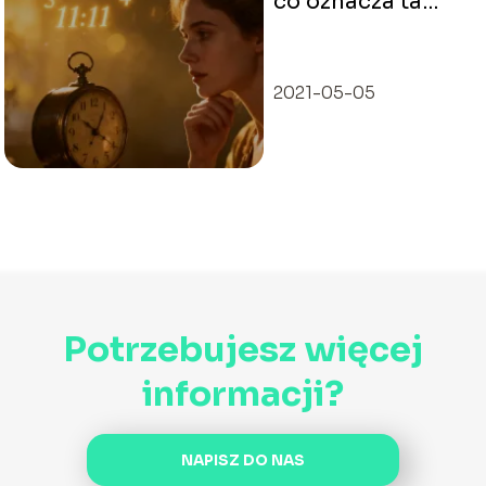
co oznacza ta
godzina w
numerologii?
2021-05-05
Potrzebujesz więcej
informacji?
NAPISZ DO NAS