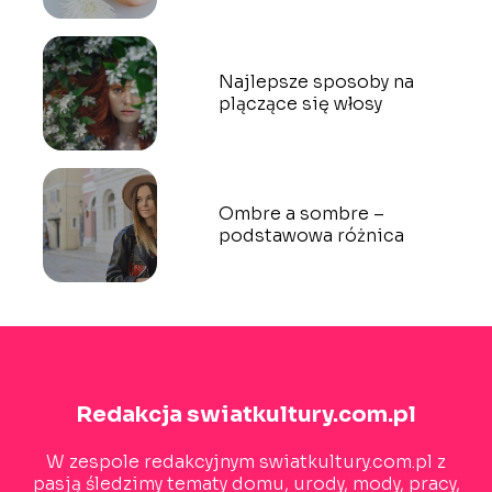
Najlepsze sposoby na
plączące się włosy
Ombre a sombre –
podstawowa różnica
Redakcja swiatkultury.com.pl
W zespole redakcyjnym swiatkultury.com.pl z
pasją śledzimy tematy domu, urody, mody, pracy,