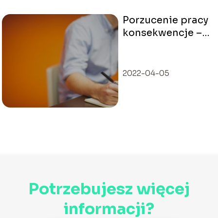
Porzucenie pracy
konsekwencje –
czy warto
porzucać pracę?
2022-04-05
Potrzebujesz więcej
informacji?