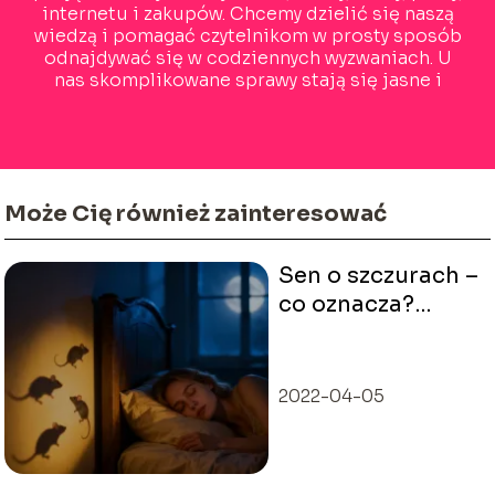
internetu i zakupów. Chcemy dzielić się naszą
wiedzą i pomagać czytelnikom w prosty sposób
odnajdywać się w codziennych wyzwaniach. U
nas skomplikowane sprawy stają się jasne i
inspirujące!
Może Cię również zainteresować
Sen o szczurach –
co oznacza?
Interpretacja
sennika
2022-04-05